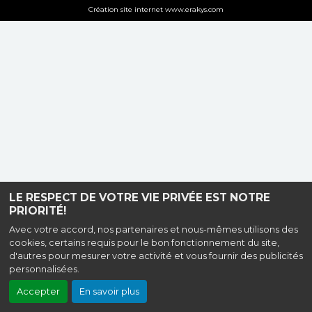
Création site internet www.erakys.com
LE RESPECT DE VOTRE VIE PRIVÉE EST NOTRE
PRIORITÉ!
Avec votre accord, nos partenaires et nous-mêmes utilisons des
cookies, certains requis pour le bon fonctionnement du site,
d'autres pour mesurer votre activité et vous fournir des publicités
personnalisées.
Accepter
En savoir plus