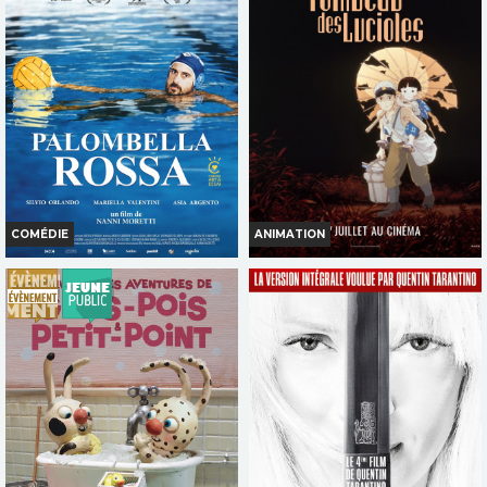
COMÉDIE
ANIMATION
PALOMBELLA ROSSA
LE TOMBEAU DES LUCIOLES
Horaires et Infos
Horaires et Infos
Bande-annonce
Bande-annonce
Réservation
Réservation
TOUT PUBLIC
TOUT PUBLIC
VOST
VOST