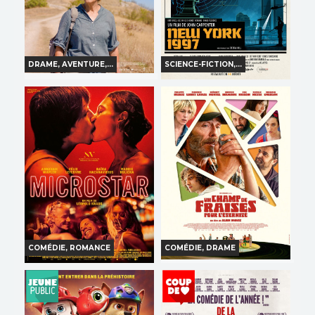
DRAME, AVENTURE,...
SCIENCE-FICTION,...
L'AVENTURE RÊVÉE
NEW-YORK 1997
Horaires et Infos
Horaires et Infos
Bande-annonce
Bande-annonce
Réservation
Réservation
TOUT PUBLIC
VO
INT. -12ans
VO
COMÉDIE, ROMANCE
COMÉDIE, DRAME
UN CHAMP DE FRAISES
MICROSTAR
POUR L'ÉTERNITÉ
Horaires et Infos
Horaires et Infos