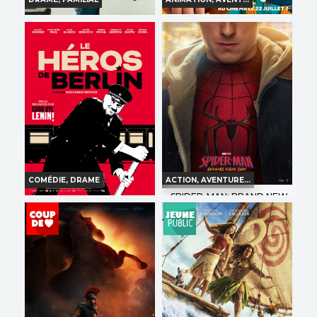
LA FILLE DANS LES NUAGES
SUR LA ROUTE D'OMAHA
Horaires et Infos
Horaires et Infos
Bande-annonce
Bande-annonce
Réservation
Réservation
TOUT PUBLIC
TOUT PUBLIC
VF
VO
COMÉDIE, DRAME
ACTION, AVENTURE...
SPIDER-MAN: BRAND NEW
DAY
LE HÉROS DE BERLIN
Horaires et Infos
Horaires et Infos
Bande-annonce
Bande-annonce
Réservation
Réservation