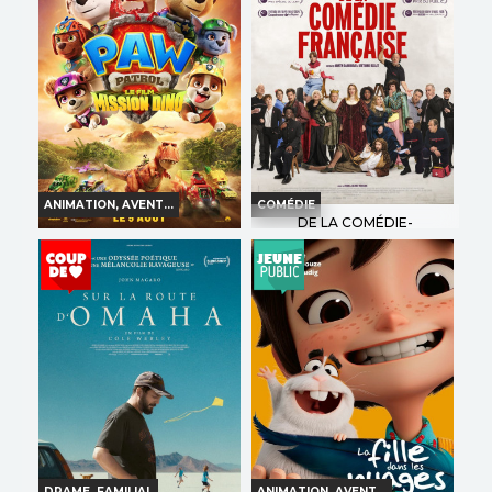
Bande-annonce
Bande-annonce
Réservation
Réservation
TOUT PUBLIC
VF
TOUT PUBLIC
VF
ANIMATION, AVENT...
COMÉDIE
DE LA COMÉDIE-
FRANÇAISE
LA PAT' PATROUILLE : LE
FILM MISSION DINO
Horaires et Infos
Horaires et Infos
Bande-annonce
Bande-annonce
Réservation
Réservation
TOUT PUBLIC
VD
VF
TOUT PUBLIC
VF
DRAME, FAMILIAL
ANIMATION, AVENT...