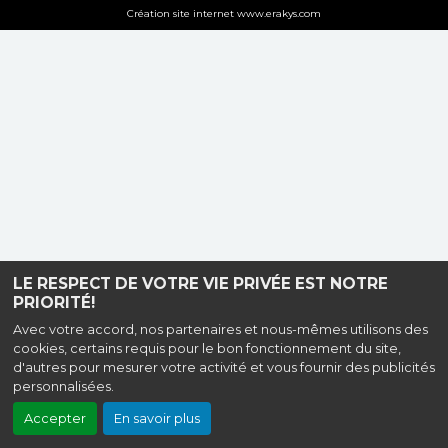
Création site internet www.erakys.com
LE RESPECT DE VOTRE VIE PRIVÉE EST NOTRE
PRIORITÉ!
Avec votre accord, nos partenaires et nous-mêmes utilisons des
cookies, certains requis pour le bon fonctionnement du site,
d'autres pour mesurer votre activité et vous fournir des publicités
personnalisées.
Accepter
En savoir plus