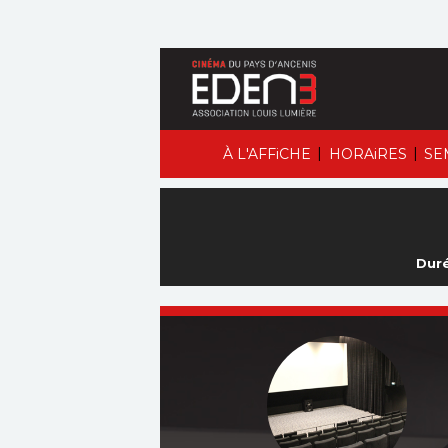
|
|
À L'AFFiCHE
HORAiRES
SE
Duré