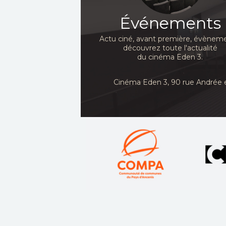
Événements
Actu ciné, avant première, évèneme
découvrez toute l'actualité
du cinéma Eden 3.
Cinéma Eden 3, 90
rue Andrée 