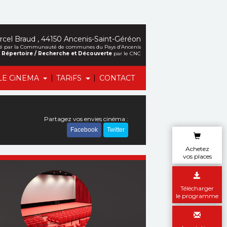
cel Braud , 44150 Ancenis-Saint-Géréon
alisé par la Communauté de communes du Pays d’Ancenis
et Répertoire / Recherche et Découverte
par le CNC
|
|
LE CiNEMA
TARiFS
CONTACT
Partagez vos envies cinéma :
Facebook
Twitter
Achetez
vos places
Télécharger
le programme