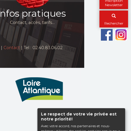
Inscription
Newsletter
Infos pratiques
Contact, accès, tarifs…
Rechercher
|
Contact
| Tel : 02.40.83.06.02
Le respect de votre vie privée est
Haut de page
notre priorité!
Avec votre accord, nos partenaires et nous-
mêmes utilisons des cookies, certains requis pour