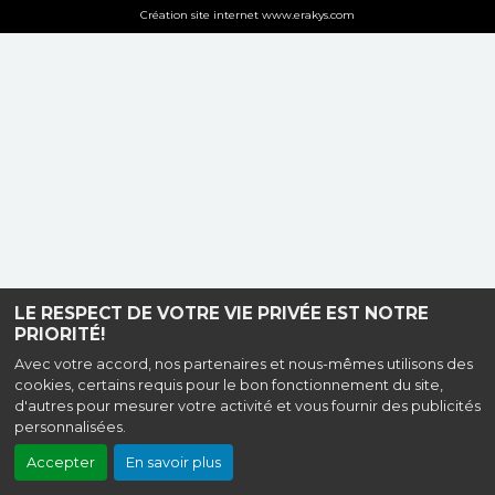
Création site internet www.erakys.com
LE RESPECT DE VOTRE VIE PRIVÉE EST NOTRE
PRIORITÉ!
Avec votre accord, nos partenaires et nous-mêmes utilisons des
cookies, certains requis pour le bon fonctionnement du site,
d'autres pour mesurer votre activité et vous fournir des publicités
personnalisées.
Accepter
En savoir plus