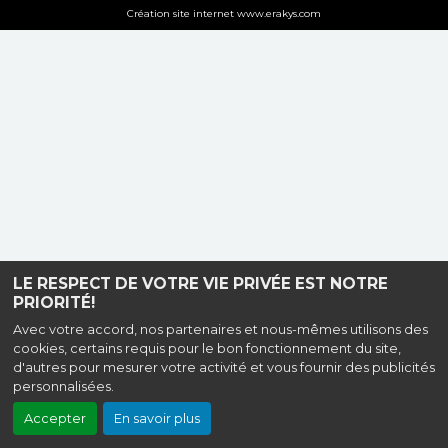
Création site internet www.erakys.com
LE RESPECT DE VOTRE VIE PRIVÉE EST NOTRE
PRIORITÉ!
Avec votre accord, nos partenaires et nous-mêmes utilisons des
cookies, certains requis pour le bon fonctionnement du site,
d'autres pour mesurer votre activité et vous fournir des publicités
personnalisées.
Accepter
En savoir plus