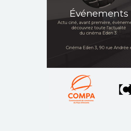
Événements
Actu ciné, avant première, évèneme
découvrez toute l'actualité
du cinéma Eden 3.
Cinéma Eden 3, 90
rue Andrée 