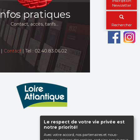
Inscription
Newsletter
Infos pratiques
Contact, accès, tarifs…
Rechercher
|
Contact
| Tel : 02.40.83.06.02
Le respect de votre vie privée est
Haut de page
notre priorité!
Avec votre accord, nos partenaires et nous-
mêmes utilisons des cookies, certains requis pour