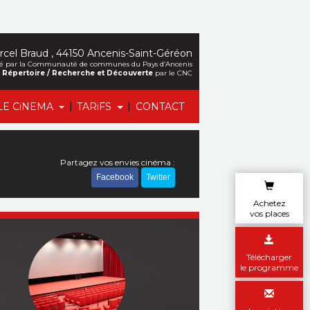
cel Braud , 44150 Ancenis-Saint-Géréon
alisé par la Communauté de communes du Pays d’Ancenis
et Répertoire / Recherche et Découverte
par le CNC
|
|
LE CiNEMA
TARiFS
CONTACT
Partagez vos envies cinéma :
Facebook
Twitter
Achetez
vos places
Télécharger
le programme