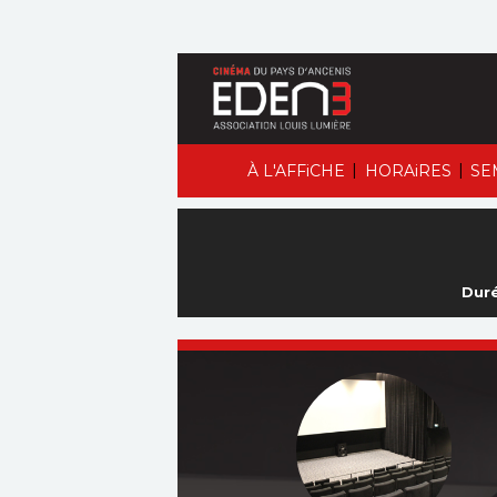
|
|
À L'AFFiCHE
HORAiRES
SE
Duré