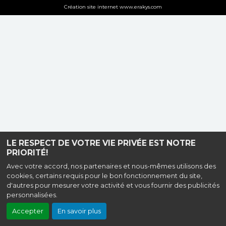
Création site internet www.erakys.com
LE RESPECT DE VOTRE VIE PRIVÉE EST NOTRE
PRIORITÉ!
Avec votre accord, nos partenaires et nous-mêmes utilisons des
cookies, certains requis pour le bon fonctionnement du site,
d'autres pour mesurer votre activité et vous fournir des publicités
personnalisées.
Accepter
En savoir plus