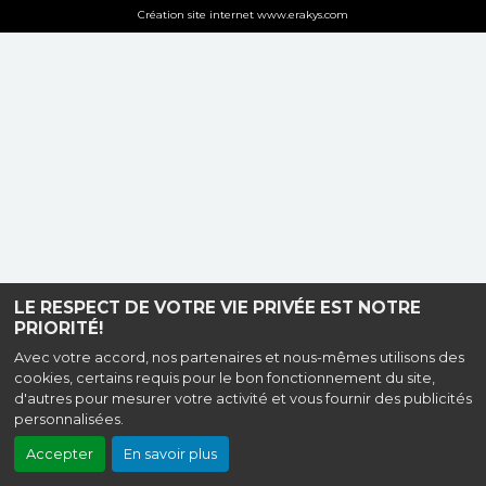
Création site internet www.erakys.com
LE RESPECT DE VOTRE VIE PRIVÉE EST NOTRE
PRIORITÉ!
Avec votre accord, nos partenaires et nous-mêmes utilisons des
cookies, certains requis pour le bon fonctionnement du site,
d'autres pour mesurer votre activité et vous fournir des publicités
personnalisées.
Accepter
En savoir plus