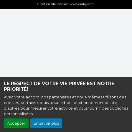
Création site internet www.erakys.com
LE RESPECT DE VOTRE VIE PRIVÉE EST NOTRE
PRIORITÉ!
Avec votre accord, nos partenaires et nous-mêmes utilisons des
cookies, certains requis pour le bon fonctionnement du site,
d'autres pour mesurer votre activité et vous fournir des publicités
personnalisées.
Accepter
En savoir plus