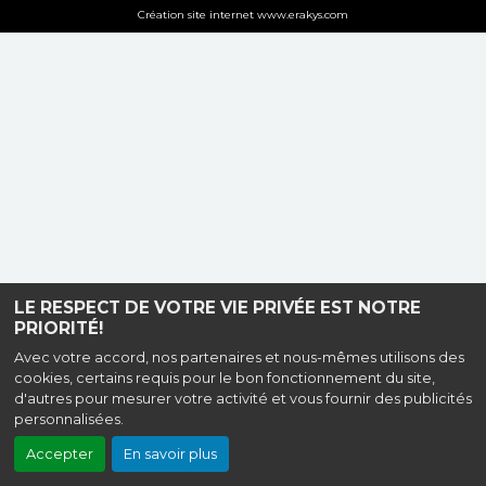
Création site internet www.erakys.com
LE RESPECT DE VOTRE VIE PRIVÉE EST NOTRE
PRIORITÉ!
Avec votre accord, nos partenaires et nous-mêmes utilisons des
cookies, certains requis pour le bon fonctionnement du site,
d'autres pour mesurer votre activité et vous fournir des publicités
personnalisées.
Accepter
En savoir plus