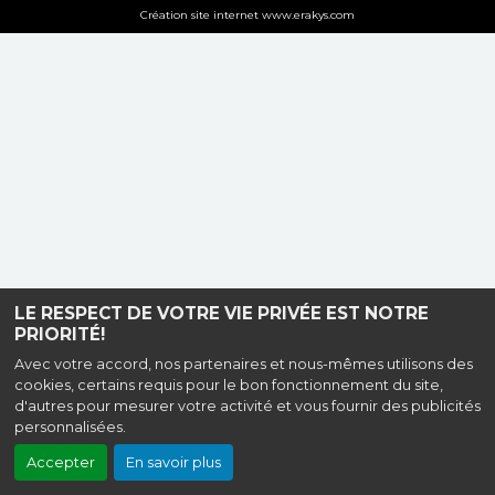
Création site internet www.erakys.com
LE RESPECT DE VOTRE VIE PRIVÉE EST NOTRE
PRIORITÉ!
Avec votre accord, nos partenaires et nous-mêmes utilisons des
cookies, certains requis pour le bon fonctionnement du site,
d'autres pour mesurer votre activité et vous fournir des publicités
personnalisées.
Accepter
En savoir plus