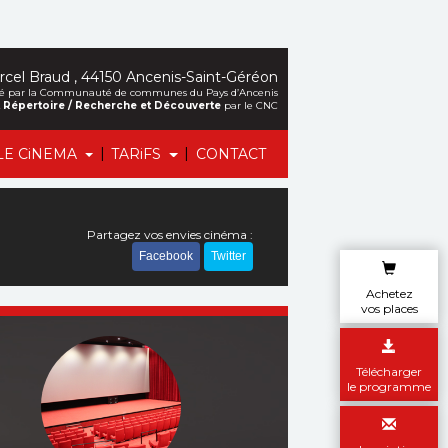
cel Braud , 44150 Ancenis-Saint-Géréon
alisé par la Communauté de communes du Pays d’Ancenis
et Répertoire / Recherche et Découverte
par le CNC
|
|
LE CiNEMA
TARiFS
CONTACT
Partagez vos envies cinéma :
Facebook
Twitter
Achetez
vos places
Télécharger
le programme