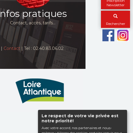
Inscription
Newsletter
Infos pratiques
Contact, accès, tarifs…
Rechercher
|
Contact
| Tel : 02.40.83.06.02
Le respect de votre vie privée est
Haut de page
notre priorité!
Avec votre accord, nos partenaires et nous-
mêmes utilisons des cookies, certains requis pour