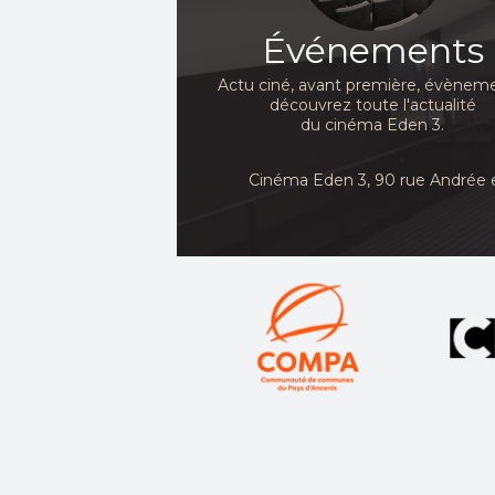
Événements
Actu ciné, avant première, évèneme
découvrez toute l'actualité
du cinéma Eden 3.
Cinéma Eden 3, 90
rue Andrée 