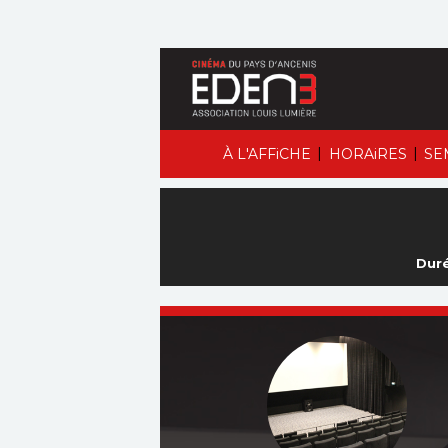
|
|
À L'AFFiCHE
HORAiRES
SE
Duré