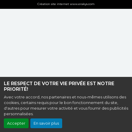
Création site internet www.erakys.com
LE RESPECT DE VOTRE VIE PRIVÉE EST NOTRE
PRIORITÉ!
Avec votre accord, nos partenaires et nous-mêmes utilisons des
cookies, certains requis pour le bon fonctionnement du site,
d'autres pour mesurer votre activité et vous fournir des publicités
personnalisées.
Accepter
En savoir plus