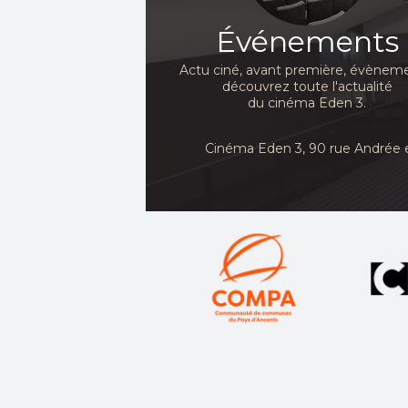
Événements
Actu ciné, avant première, évèneme
découvrez toute l'actualité
du cinéma Eden 3.
Cinéma Eden 3, 90
rue Andrée 