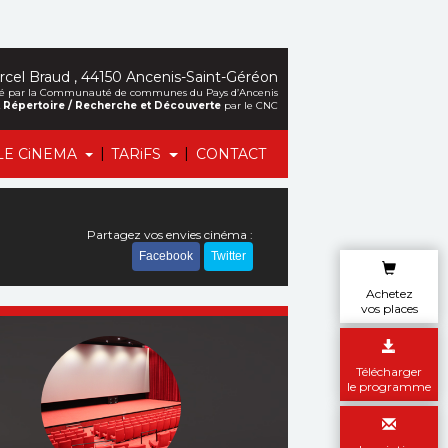
cel Braud , 44150 Ancenis-Saint-Géréon
alisé par la Communauté de communes du Pays d’Ancenis
et Répertoire / Recherche et Découverte
par le CNC
|
|
LE CiNEMA
TARiFS
CONTACT
Partagez vos envies cinéma :
Facebook
Twitter
Achetez
vos places
Télécharger
le programme