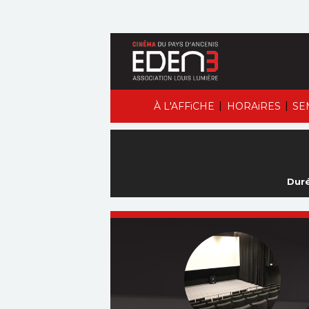
|
|
À L'AFFiCHE
HORAiRES
SE
Duré