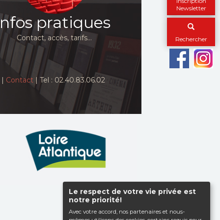
Inscription
Newsletter
Infos pratiques
Contact, accès, tarifs…
Rechercher
|
Contact
| Tel : 02.40.83.06.02
Le respect de votre vie privée est
Haut de page
notre priorité!
Avec votre accord, nos partenaires et nous-
mêmes utilisons des cookies, certains requis pour