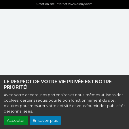
Création site internet www.erakys.com
LE RESPECT DE VOTRE VIE PRIVÉE EST NOTRE
PRIORITÉ!
Avec votre accord, nos partenaires et nous-mêmes utilisons des
cookies, certains requis pour le bon fonctionnement du site,
d'autres pour mesurer votre activité et vous fournir des publicités
personnalisées.
Accepter
En savoir plus