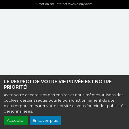
Création site internet www.erakys.com
LE RESPECT DE VOTRE VIE PRIVÉE EST NOTRE
PRIORITÉ!
Avec votre accord, nos partenaires et nous-mêmes utilisons des
cookies, certains requis pour le bon fonctionnement du site,
d'autres pour mesurer votre activité et vous fournir des publicités
personnalisées.
Accepter
En savoir plus