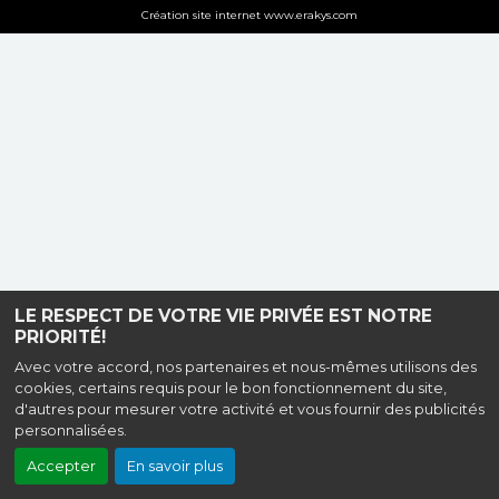
Création site internet www.erakys.com
LE RESPECT DE VOTRE VIE PRIVÉE EST NOTRE
PRIORITÉ!
Avec votre accord, nos partenaires et nous-mêmes utilisons des
cookies, certains requis pour le bon fonctionnement du site,
d'autres pour mesurer votre activité et vous fournir des publicités
personnalisées.
Accepter
En savoir plus