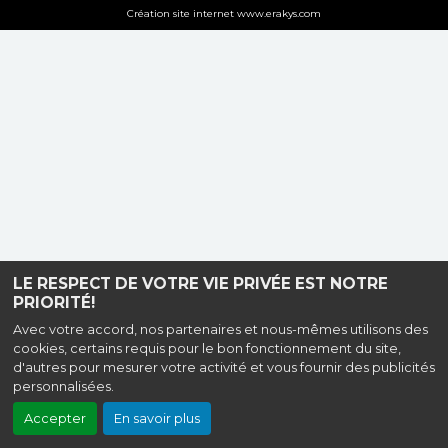
Création site internet www.erakys.com
LE RESPECT DE VOTRE VIE PRIVÉE EST NOTRE
PRIORITÉ!
Avec votre accord, nos partenaires et nous-mêmes utilisons des
cookies, certains requis pour le bon fonctionnement du site,
d'autres pour mesurer votre activité et vous fournir des publicités
personnalisées.
Accepter
En savoir plus