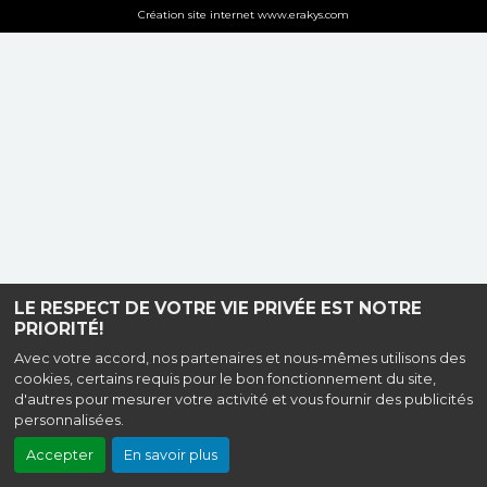
Création site internet www.erakys.com
LE RESPECT DE VOTRE VIE PRIVÉE EST NOTRE
PRIORITÉ!
Avec votre accord, nos partenaires et nous-mêmes utilisons des
cookies, certains requis pour le bon fonctionnement du site,
d'autres pour mesurer votre activité et vous fournir des publicités
personnalisées.
Accepter
En savoir plus