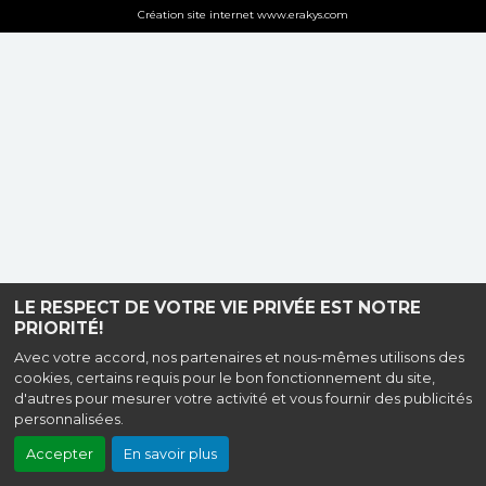
Création site internet www.erakys.com
LE RESPECT DE VOTRE VIE PRIVÉE EST NOTRE
PRIORITÉ!
Avec votre accord, nos partenaires et nous-mêmes utilisons des
cookies, certains requis pour le bon fonctionnement du site,
d'autres pour mesurer votre activité et vous fournir des publicités
personnalisées.
Accepter
En savoir plus