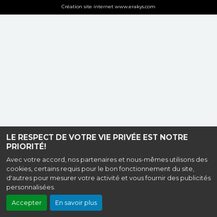
Création site internet www.erakys.com
LE RESPECT DE VOTRE VIE PRIVÉE EST NOTRE
PRIORITÉ!
Avec votre accord, nos partenaires et nous-mêmes utilisons des
cookies, certains requis pour le bon fonctionnement du site,
d'autres pour mesurer votre activité et vous fournir des publicités
personnalisées.
Accepter
En savoir plus