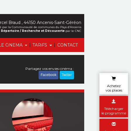
cel Braud , 44150 Ancenis-Saint-Géréon
alisé par la Communauté de communes du Pays d’Ancenis
et Répertoire / Recherche et Découverte
par le CNC
|
|
LE CiNEMA
TARiFS
CONTACT
Partagez vos envies cinéma :
Facebook
Twitter
Achetez
vos places
Télécharger
le programme