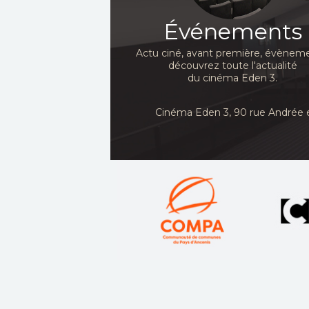
Événements
Actu ciné, avant première, évèneme
découvrez toute l'actualité
du cinéma Eden 3.
Cinéma Eden 3, 90
rue Andrée 