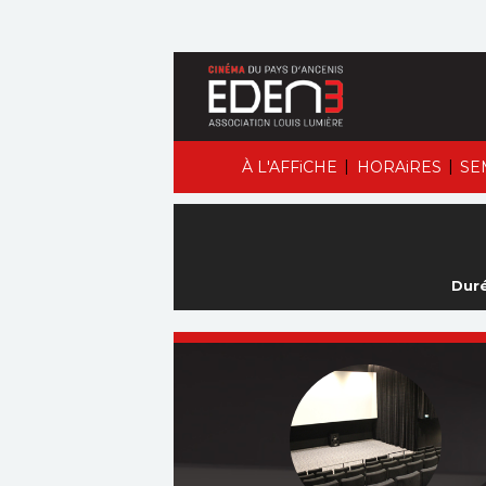
|
|
À L'AFFiCHE
HORAiRES
SE
Duré