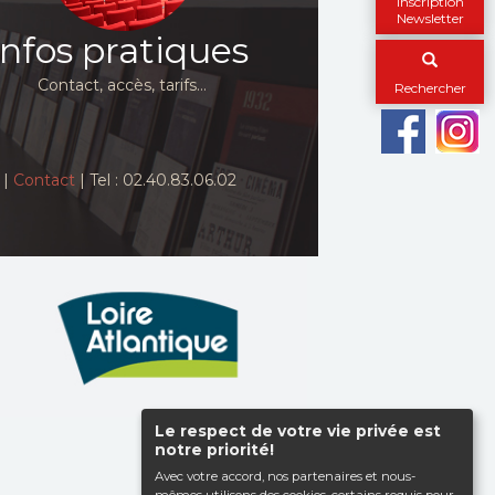
Inscription
Newsletter
Infos pratiques
Contact, accès, tarifs…
Rechercher
|
Contact
| Tel : 02.40.83.06.02
Le respect de votre vie privée est
Haut de page
notre priorité!
Avec votre accord, nos partenaires et nous-
mêmes utilisons des cookies, certains requis pour