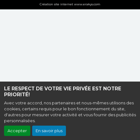
Création site internet www.erakys.com
LE RESPECT DE VOTRE VIE PRIVÉE EST NOTRE
PRIORITÉ!
Avec votre accord, nos partenaires et nous-mêmes utilisons des
cookies, certains requis pour le bon fonctionnement du site,
d'autres pour mesurer votre activité et vous fournir des publicités
personnalisées.
Accepter
En savoir plus