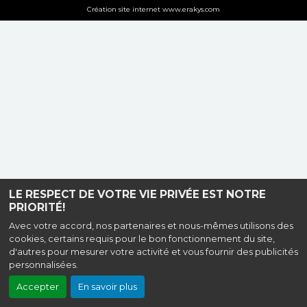
Création site internet www.erakys.com
LE RESPECT DE VOTRE VIE PRIVÉE EST NOTRE
PRIORITÉ!
Avec votre accord, nos partenaires et nous-mêmes utilisons des
cookies, certains requis pour le bon fonctionnement du site,
d'autres pour mesurer votre activité et vous fournir des publicités
personnalisées.
Accepter
En savoir plus