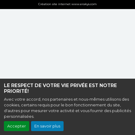
Création site internet www.erakys.com
LE RESPECT DE VOTRE VIE PRIVÉE EST NOTRE
PRIORITÉ!
Avec votre accord, nos partenaires et nous-mêmes utilisons des
cookies, certains requis pour le bon fonctionnement du site,
d'autres pour mesurer votre activité et vous fournir des publicités
personnalisées.
Accepter
En savoir plus