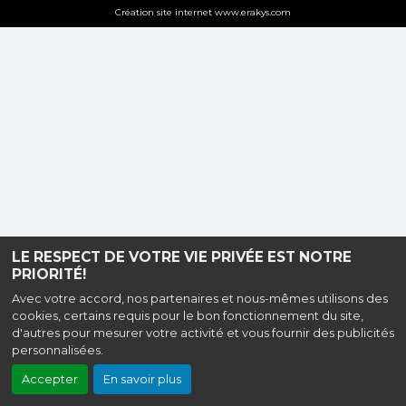
Création site internet www.erakys.com
LE RESPECT DE VOTRE VIE PRIVÉE EST NOTRE
PRIORITÉ!
Avec votre accord, nos partenaires et nous-mêmes utilisons des
cookies, certains requis pour le bon fonctionnement du site,
d'autres pour mesurer votre activité et vous fournir des publicités
personnalisées.
Accepter
En savoir plus