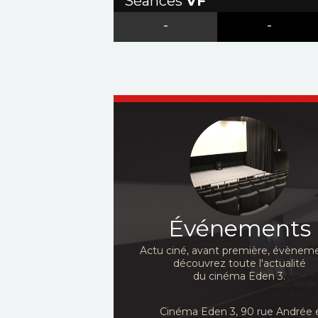
Séances
VF
-
-
Événements
Actu ciné, avant première, évèneme
découvrez toute l'actualité
du cinéma Eden 3.
Cinéma Eden 3, 90
rue Andrée 