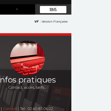
-
10h15
VF
: Version Française
Infos pratiques
Contact, accès, tarifs…
|
Contact
| Tel : 02.40.83.06.02