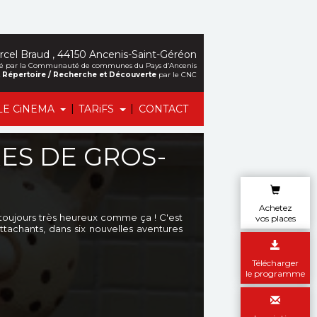
cel Braud , 44150 Ancenis-Saint-Géréon
alisé par la Communauté de communes du Pays d’Ancenis
et Répertoire / Recherche et Découverte
par le CNC
|
|
LE CiNEMA
TARiFS
CONTACT
ES DE GROS-
Achetez
nt toujours très heureux comme ça ! C'est
vos places
ttachants, dans six nouvelles aventures
Télécharger
le programme