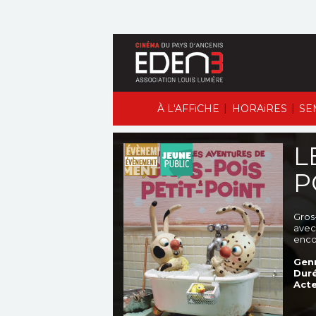
|
|
À L'AFFiCHE
HORAiRES
SE
L
P
Gros
avec
encor
Genr
Duré
Acte