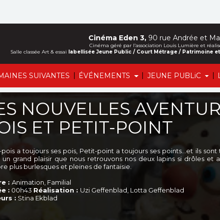
Cinéma Eden 3,
90 rue Andrée et Mar
Cinéma géré par l’association Louis Lumière et ré
Salle classée Art & essai
labellisée Jeune Public / Court Métrage / Patrimoine 
|
|
|
MAINES SUIVANTES
ÉVÉNEMENTS
JEUNE PUBLiC
ES NOUVELLES AVENTUR
OIS ET PETIT-POINT
-pois a toujours ses pois, Petit-point a toujours ses points…et ils so
 un grand plaisir que nous retrouvons nos deux lapins si drôles et a
e plus burlesques et pleines de fantaisie.
e :
Animation, Familial
e :
00h43
Réalisation :
Uzi Geffenblad, Lotta Geffenblad
urs :
Stina Ekblad