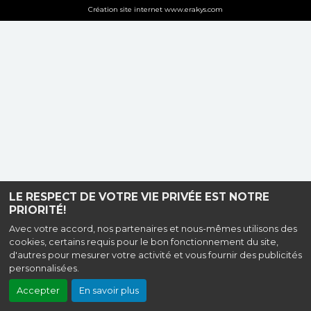
Création site internet www.erakys.com
LE RESPECT DE VOTRE VIE PRIVÉE EST NOTRE
PRIORITÉ!
Avec votre accord, nos partenaires et nous-mêmes utilisons des
cookies, certains requis pour le bon fonctionnement du site,
d'autres pour mesurer votre activité et vous fournir des publicités
personnalisées.
Accepter
En savoir plus