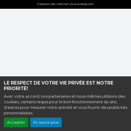
Création site internet www.erakys.com
LE RESPECT DE VOTRE VIE PRIVÉE EST NOTRE
PRIORITÉ!
Avec votre accord, nos partenaires et nous-mêmes utilisons des
cookies, certains requis pour le bon fonctionnement du site,
d'autres pour mesurer votre activité et vous fournir des publicités
personnalisées.
Accepter
En savoir plus