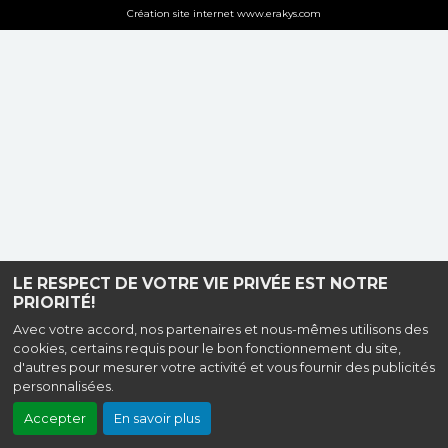
Création site internet www.erakys.com
LE RESPECT DE VOTRE VIE PRIVÉE EST NOTRE
PRIORITÉ!
Avec votre accord, nos partenaires et nous-mêmes utilisons des
cookies, certains requis pour le bon fonctionnement du site,
d'autres pour mesurer votre activité et vous fournir des publicités
personnalisées.
Accepter
En savoir plus