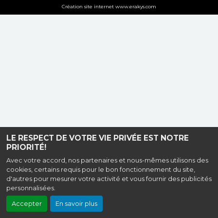
Création site internet www.erakys.com
LE RESPECT DE VOTRE VIE PRIVÉE EST NOTRE
PRIORITÉ!
Avec votre accord, nos partenaires et nous-mêmes utilisons des
cookies, certains requis pour le bon fonctionnement du site,
d'autres pour mesurer votre activité et vous fournir des publicités
personnalisées.
Accepter
En savoir plus