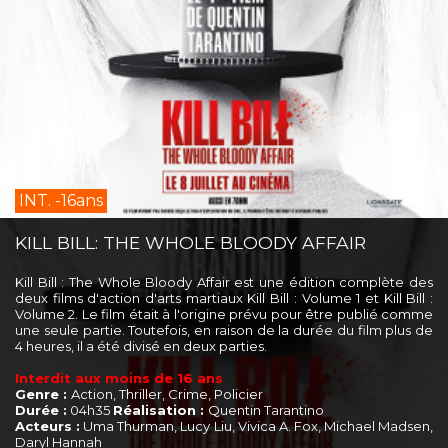
INT. -16ans
KILL BILL: THE WHOLE BLOODY AFFAIR
Kill Bill : The Whole Bloody Affair est une édition complète des
deux films d'action d'arts martiaux Kill Bill : Volume 1 et Kill Bill :
Volume 2. Le film était à l'origine prévu pour être publié comme
une seule partie. Toutefois, en raison de la durée du film plus de
4 heures, il a été divisé en deux parties.
Interdit aux moins de 16 ans
Genre :
Action, Thriller, Crime, Policier
Durée :
04h35
Réalisation :
Quentin Tarantino
Acteurs :
Uma Thurman, Lucy Liu, Vivica A. Fox, Michael Madsen,
Daryl Hannah