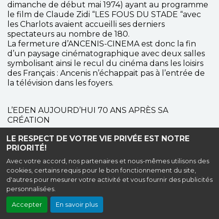
dimanche de début mai 1974) ayant au programme
le film de Claude Zidi “LES FOUS DU STADE “avec
les Charlots avaient accueilli ses derniers
spectateurs au nombre de 180.
La fermeture d’ANCENIS-CINEMA est donc la fin
d’un paysage cinématographique avec deux salles
symbolisant ainsi le recul du cinéma dans les loisirs
des Français : Ancenis n’échappait pas à l’entrée de
la télévision dans les foyers.
L’EDEN AUJOURD’HUI 70 ANS APRÈS SA
CRÉATION
L’EDEN se retrouve aujourd’hui, comme à l’origine
LE RESPECT DE VOTRE VIE PRIVÉE EST NOTRE
du cinéma à Ancenis en 1920, l’unique salle de
PRIORITÉ!
cinéma. Mais beaucoup de choses séparent la salle
Avec votre accord, nos partenaires et nous-mêmes utilisons des
actuelle de celle de Monsieur Cuisnier. Au fil des
cookies, certains requis pour le bon fonctionnement du site,
ans et des rénovations réalisées, le confort offert par
d'autres pour mesurer votre activité et vous fournir des publicités
I’EDEN est tout à fait comparable à celui des salles
personnalisées.
nantaises. La diminution importante du nombre de
Accepter
En savoir plus
places, l’installation de fauteuils confortables, la
mise en service d’un son "dolby” ont largement