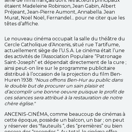
série de films français dont les acteurs principaux
étaient Madeleine Robinson, Jean Gabin, Albert
Préjeant, Jean-Pierre Aumont, Annabella. Jean
Murat, Noël Noël, Fernandel... pour ne citer que les
têtes d’affiche.
Le nouveau cinéma occupait la salle du théâtre du
Cercle Catholique d’Ancenis, situé rue Tartifume,
actuellement siège de l’U.S.A. Le cinéma était l’une
des activités de l’Association Populaire “Patronage
Saint-Joseph” et dépendait directement de la cure ;
ainsi peut-on lire sur le programme publicitaire
distribué à l’occasion de la projection du film Ben-
Huren 1938:
"Nous offrons Ben-Hur au public dans
le double but de procurer un sain plaisir et
d’accomplir une bonne oeuvre puisque le profit de
ces séances sera attribué à la restauration de notre
chère église."
ANCENIS-CINÉMA, comme beaucoup de cinémas à
cette époque, possède un balcon, un bar ; on peut
y réserver des "fauteuils “, des “premières” ou bien
encore des “secondes “. Au total, le cinéma offre