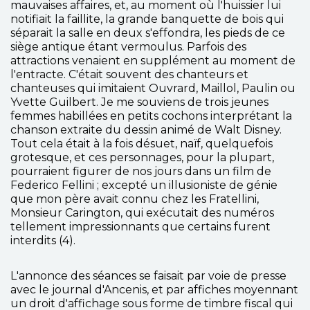
mauvaises affaires, et, au moment où l'huissier lui
notifiait la faillite, la grande banquette de bois qui
séparait la salle en deux s'effondra, les pieds de ce
siège antique étant vermoulus. Parfois des
attractions venaient en supplément au moment de
l'entracte. C'était souvent des chanteurs et
chanteuses qui imitaient Ouvrard, Maillol, Paulin ou
Yvette Guilbert. Je me souviens de trois jeunes
femmes habillées en petits cochons interprétant la
chanson extraite du dessin animé de Walt Disney.
Tout cela était à la fois désuet, naïf, quelquefois
grotesque, et ces personnages, pour la plupart,
pourraient figurer de nos jours dans un film de
Federico Fellini ; excepté un illusioniste de génie
que mon père avait connu chez les Fratellini,
Monsieur Carington, qui exécutait des numéros
tellement impressionnants que certains furent
interdits (4).
L'annonce des séances se faisait par voie de presse
avec le journal d'Ancenis, et par affiches moyennant
un droit d'affichage sous forme de timbre fiscal qui