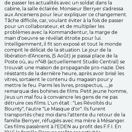
de passer les actualités avec un soldat dans la
cabine, la salle éclairée. Monsieur Berryer s'adressa
aux Anceniens pour leur expliquer ce changement.
Tâche difficile, car, voulant éviter à la fois de passer
pour un collaborateur, et de multiplier les
problèmes avec la Kommandentur, la marge de
main d'oeuvre se révélait étroite pour lui.
Intelligemment, il fit son exposé et tout le monde
comprit le délicat de la situation. Le jour de la
libération d'Ancenis, (5 Août) je passai place de la
Poste où, au n°48 (actuellement Studio Central) se
trouvait une maison de propagande pro-nazie. Des
résistants de la dernière heure, après avoir brisé les
vitres, sortaient le contenu du magasin pour y
mettre le feu. Parmi les livres, prospectus, ..., je
remarquai des bohines de films. Petit jeune homme,
j'eus un mal fou à convaincre les gens de ne pas
détruire ces films. L'un était : "Les Révoltés du
Bounty", l'autre "Le Masque d'or". Ils furent
transportés chez moi dans l'attente du retour de la
famille Berryer, réfugiés avec ma mère à Mésanger.
Ces films passèrent à l'EDEN au profit des F.F.I. En