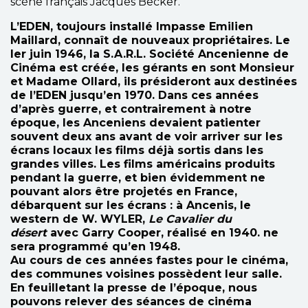
scène français Jacques Becker.
L’EDEN, toujours installé Impasse Emilien
Maillard, connaît de nouveaux propriétaires. Le
ler juin 1946, la S.A.R.L. Société Ancenienne de
Cinéma est créée, les gérants en sont Monsieur
et Madame OlIard, ils présideront aux destinées
de I’EDEN jusqu’en 1970. Dans ces années
d’après guerre, et contrairement à notre
époque, les Anceniens devaient patienter
souvent deux ans avant de voir arriver sur les
écrans locaux les films déjà sortis dans les
grandes villes. Les films américains produits
pendant la guerre, et bien évidemment ne
pouvant alors être projetés en France,
débarquent sur les écrans : à Ancenis, le
western de W. WYLER,
Le Cavalier du
désert
avec Garry Cooper, réalisé en 1940. ne
sera programmé qu’en 1948.
Au cours de ces années fastes pour le cinéma,
des communes voisines possèdent leur salle.
En feuilletant la presse de l’époque, nous
pouvons relever des séances de cinéma