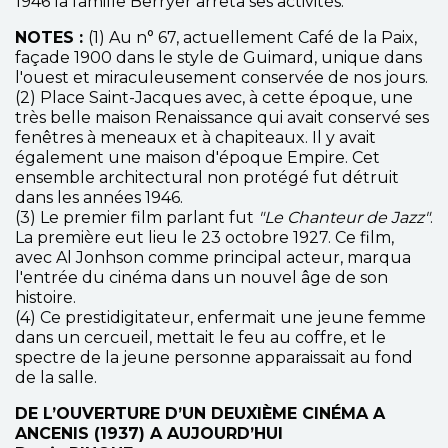
1946 la famille Berryer arrêta ses activités.
NOTES :
(1) Au n° 67, actuellement Café de la Paix,
façade 1900 dans le style de Guimard, unique dans
l'ouest et miraculeusement conservée de nos jours.
(2) Place Saint-Jacques avec, à cette époque, une
très belle maison Renaissance qui avait conservé ses
fenêtres à meneaux et à chapiteaux. Il y avait
également une maison d'époque Empire. Cet
ensemble architectural non protégé fut détruit
dans les années 1946.
(3) Le premier film parlant fut
"Le Chanteur de Jazz"
.
La première eut lieu le 23 octobre 1927. Ce film,
avec Al Jonhson comme principal acteur, marqua
l'entrée du cinéma dans un nouvel âge de son
histoire.
(4) Ce prestidigitateur, enfermait une jeune femme
dans un cercueil, mettait le feu au coffre, et le
spectre de la jeune personne apparaissait au fond
de la salle.
DE L’OUVERTURE D’UN DEUXIÈME CINÉMA A
ANCENIS (1937) A AUJOURD’HUI