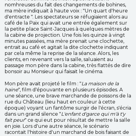
nomhreuses du fait des changements de bohines,
ma mère indiquait à haute voix : "Un quart d'heure
d'entracte ". Les spectateurs se réfugiaient alors au
café de la Paix qui avait une entrée également sur
la petite place Saint-Jacques à quelques mètres de
la cabine de projection. Une fois les quinze à vingt
minutes passées, ma mère prenait une clochette,
entrait au café et agitait la dite clochette indiquant
par cela même la reprise de la séance. Alors, les
clients, en revenant vers la salle, saluaient au
passage mon père dans la cabine, très flattés de dire
bonsoir au Monsieur qui faisait le cinéma.
Mon père avait projeté le film : "
La maison de la
haine
", film d'épouvante en plusieurs épisodes. A
une séance, une brave marchande de poissons de la
rue du Château (lieu haut en couleur à cette
époque) voyant un fantôme surgir de l'écran, s'écria
dans un grand silence "
L'enfant d'garce qui m'à t'y
fait peur
" ce qui eut pour résultat de mettre la salle
en joie. Lors d'une autre séance, le scénario
racontait l'histoire d'un marchand de bois faisant de